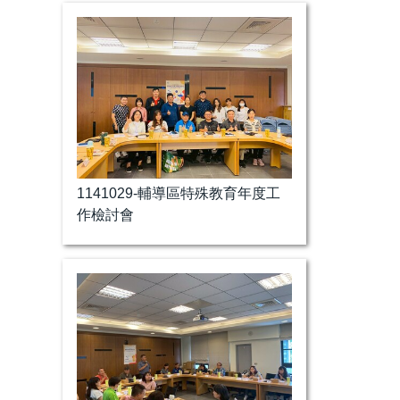
特教輔導分區研習
特教性別平等研習
特教專題工作坊
臺東輔導區到校輔導
年度工作檢討會
情障社群會議
1141029-輔導區特殊教育年度工
特殊教育鑑定評量研習
作檢討會
特殊教育通俗講座
教學與教材觀摩會
特殊教育學術研討會
特教新課綱研習
114研習活動海報集錦