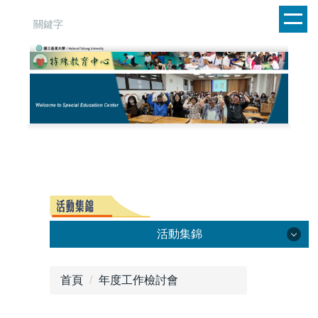
跳
到
主
要
內
容
區
活動集錦
特教知能研習
首頁
年度工作檢討會
大專特教輔導人員特教研習