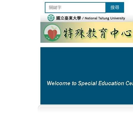
跳
搜尋
到
主
要
內
容
區