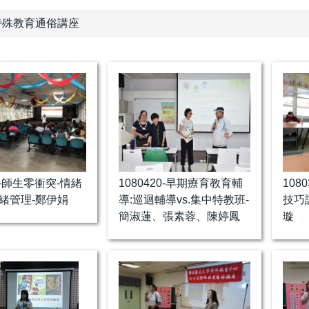
特殊教育通俗講座
15-師生零衝突-情緒
1080420-早期療育教育輔
108
緒管理-鄭伊娟
導:巡迴輔導vs.集中特教班-
技巧
簡淑蓮、張素蓉、陳婷鳳
璇