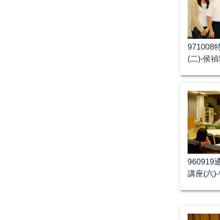
97100
(二)-侯
96091
講座(六)