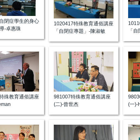
24自閉症學生的身心
101
1020417特殊教育通俗講座
導-卓惠珠
「自
「自閉症專題」-陳淑敏
09特殊教育通俗講座
981007特殊教育通俗講座
98
eman
(二)-曾世杰
(一)-H